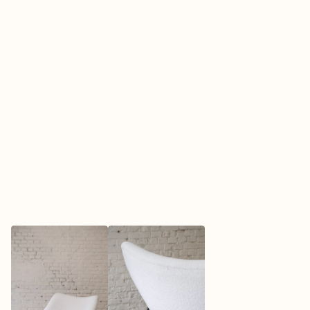
vintage designliefhebber bent of gewoon op zoek 
bent naar een iconisch meubel voor je interieur, 
de Oyster is een keuze waar je geen spijt van zult 
krijgen. Bij Flow Lab krijg je niet alleen advies op 
maat, maar ook de mogelijkheid om de 
verschillende stofferingen en kleuren te bekijken.

•	Iconisch vintage design van Pierre Paulin.

•	Ergonomisch zitcomfort voor urenlang 
relaxen.

•	Heruitgave van een klassieker, met de 
kwaliteit van moderne productiemethoden.