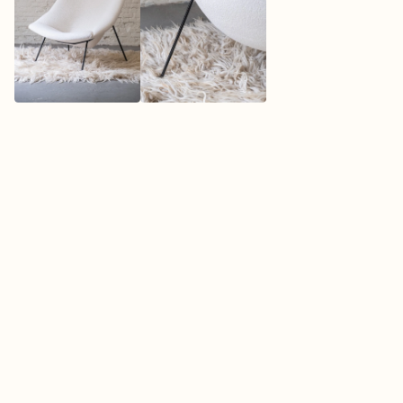
O
V
E
R
H
E
T
M
E
R
K
L
I
G
N
E
R
O
S
E
T
Sommige meubels herken je meteen. De Togo 
bank van Ligne Roset is daar een goed voorbeeld 
van. Ontworpen in de jaren zeventig, maar nog 
steeds één van de meest geliefde designbanken 
van dit moment. Dat zegt veel over het Franse 
merk. Ligne Roset maakt meubels die 