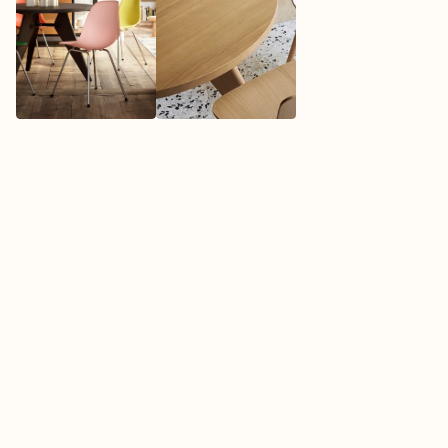
O
V
E
R
H
E
T
M
E
R
K
V
I
T
R
A
Vitra hoort bij de meest invloedrijke 
designmerken ter wereld. Het Zwitserse 
familiebedrijf werkt al sinds de jaren vijftig samen 
met ontwerpers die designgeschiedenis hebben 
geschreven. Denk aan Charles en Ray Eames, 
Verner Panton, Jean Prouvé en Hella Jongerius.
