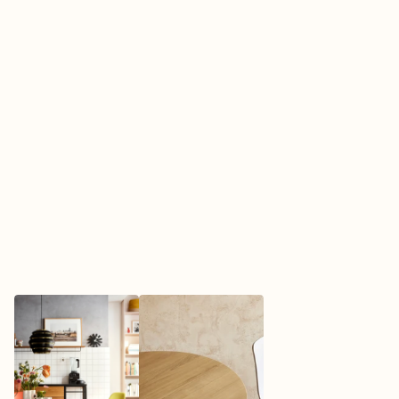
bekend om zijn gebruik van hoogwaardige 
materialen en constructietechnieken. Hierdoor is 
de Guéridon tafel duurzaam en kan hij generaties 
lang meegaan.

De Guéridon tafel is verkrijgbaar in verschillende 
uitvoeringen: massief eiken geolied , massief 
donker eiken met een beschermde lak of massief 
Amerikaans noten geolied.

•	Breed toepasbare tafel

•	Stoer design
