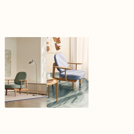
•	open en licht ontwerp

•	massief houten frame in eiken- of essenhout

•	brede armleuning