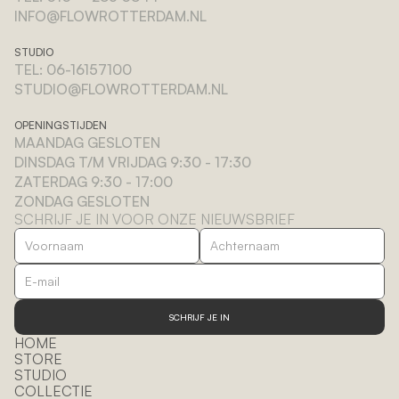
INFO@FLOWROTTERDAM.NL
STUDIO
TEL: 06-16157100
STUDIO@FLOWROTTERDAM.NL
OPENINGSTIJDEN
MAANDAG GESLOTEN
DINSDAG T/M VRIJDAG 9:30 - 17:30
ZATERDAG 9:30 - 17:00
ZONDAG GESLOTEN
SCHRIJF JE IN VOOR ONZE NIEUWSBRIEF
SCHRIJF JE IN
HOME
STORE
STUDIO
COLLECTIE