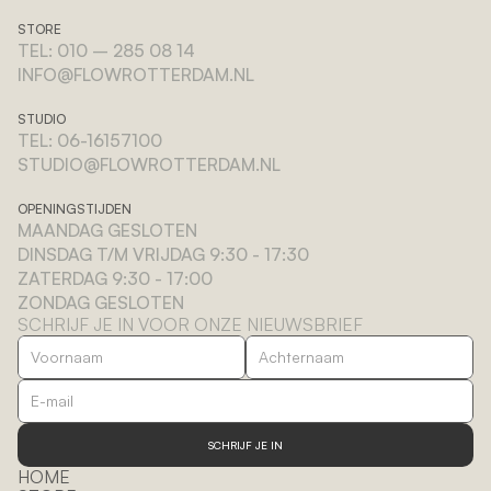
STORE
TEL: 010 – 285 08 14
INFO@FLOWROTTERDAM.NL
STUDIO
TEL: 06-16157100
STUDIO@FLOWROTTERDAM.NL
OPENINGSTIJDEN
MAANDAG GESLOTEN
DINSDAG T/M VRIJDAG 9:30 - 17:30
ZATERDAG 9:30 - 17:00
ZONDAG GESLOTEN
SCHRIJF JE IN VOOR ONZE NIEUWSBRIEF
SCHRIJF JE IN
HOME