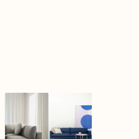
een stijlvolle uitstraling geeft aan je woonruimte.

De Axel bank biedt verschillende mogelijkheden 
om je interieur compleet te maken. Verkrijgbaar in 
diverse kleuren en stoffen, kun je de bank 
helemaal aanpassen aan jouw persoonlijke smaak 
en stijl. Daarnaast is de bank modulair, wat 
betekent dat je hem kunt samenstellen naar jouw 
wensen en de beschikbare ruimte in je huis. Van 
een compacte tweezits tot een ruime hoekbank, 