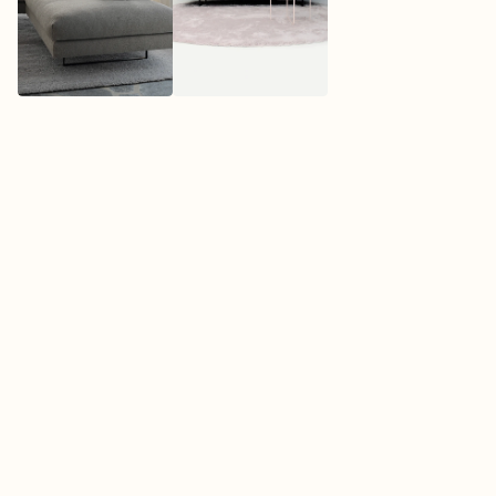
O
V
E
R
H
E
T
M
E
R
K
M
O
N
T
I
S
Montis maakt meubels die bedoeld zijn om lang 
mee te leven. Niet als tijdelijke trend, maar als 
onderdeel van je dagelijkse omgeving. Het 
Nederlandse merk staat bekend om 
comfortabele banken en fauteuils met zachte, 
organische vormen. Veel ontwerpen hebben een 
speelse uitstraling zonder druk te worden. Dat 