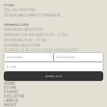
STUDIO
TEL: 06-16157100
STUDIO@FLOWROTTERDAM.NL
OPENINGSTIJDEN
MAANDAG GESLOTEN
DINSDAG T/M VRIJDAG 9:30 - 17:30
ZATERDAG 9:30 - 17:00
ZONDAG GESLOTEN
SCHRIJF JE IN VOOR ONZE NIEUWSBRIEF
SCHRIJF JE IN
HOME
STORE
STUDIO
COLLECTIE
LABELS
ABOUT