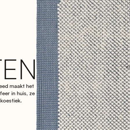
TEN
leed maakt het 
er in huis, ze 
koestiek.