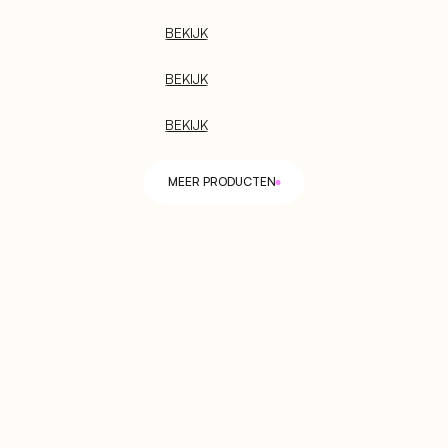
l meer!
BEKIJK
BEKIJK
R
P
E
T
T
O
P
O
G
R
A
P
H
I
E
R
U
G
BEKIJK
G
R
A
V
E
L
K
A
R
P
E
T
MEER PRODUCTEN
B
O
U
T
K
A
R
P
E
T
R
E
L
E
V
O
R
U
G
N
E
E
N
K
A
R
P
E
T
muur genoemd. Het beste is om een vloerkleed 