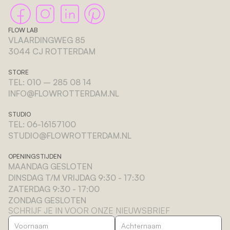
FLOW LAB
VLAARDINGWEG 85 
3044 CJ ROTTERDAM
STORE
TEL: 010 – 285 08 14
INFO@FLOWROTTERDAM.NL
STUDIO
TEL: 06-16157100
STUDIO@FLOWROTTERDAM.NL
OPENINGSTIJDEN
MAANDAG GESLOTEN
DINSDAG T/M VRIJDAG 9:30 - 17:30
ZATERDAG 9:30 - 17:00
ZONDAG GESLOTEN
SCHRIJF JE IN VOOR ONZE NIEUWSBRIEF